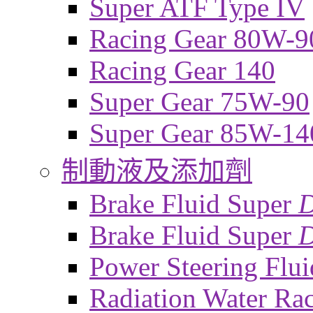
Super ATF Type IV
Racing Gear 80W-9
Racing Gear 140
Super Gear 75W-90
Super Gear 85W-14
制動液及添加劑
Brake Fluid Super
Brake Fluid Super
D
Power Steering Flui
Radiation Water Ra