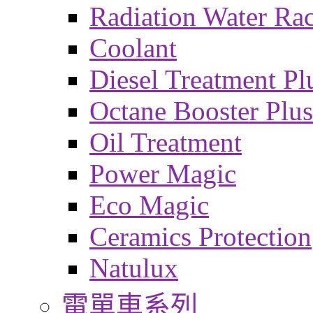
Radiation Water Ra
Coolant
Diesel Treatment Pl
Octane Booster Plus
Oil Treatment
Power Magic
Eco Magic
Ceramics Protection
Natulux
電單車系列