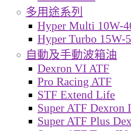
多用途系列
Hyper Multi 10W-4
Hyper Turbo 15W-
自動及手動波箱油
Dexron VI ATF
Pro Racing ATF
STF Extend Life
Super ATF Dexron I
Super ATF Plus De