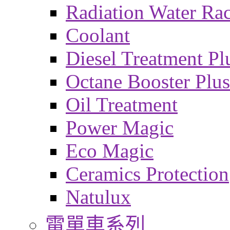
Radiation Water Ra
Coolant
Diesel Treatment Pl
Octane Booster Plus
Oil Treatment
Power Magic
Eco Magic
Ceramics Protection
Natulux
電單車系列