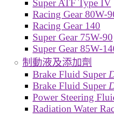
Super ATF Type IV
Racing Gear 80W-9
Racing Gear 140
Super Gear 75W-90
Super Gear 85W-14
制動液及添加劑
Brake Fluid Super
Brake Fluid Super
D
Power Steering Flui
Radiation Water Ra