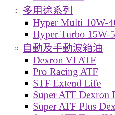
多用途系列
Hyper Multi 10W-4
Hyper Turbo 15W-
自動及手動波箱油
Dexron VI ATF
Pro Racing ATF
STF Extend Life
Super ATF Dexron I
Super ATF Plus De