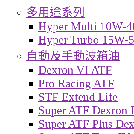
多用途系列
Hyper Multi 10W-4
Hyper Turbo 15W-
自動及手動波箱油
Dexron VI ATF
Pro Racing ATF
STF Extend Life
Super ATF Dexron I
Super ATF Plus De