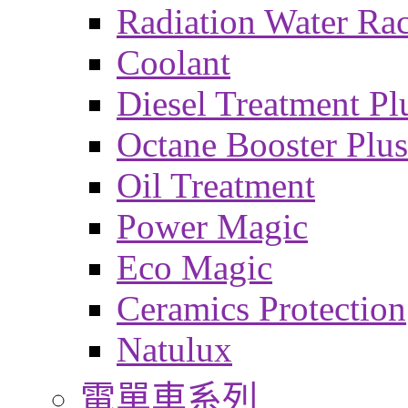
Radiation Water Ra
Coolant
Diesel Treatment Pl
Octane Booster Plus
Oil Treatment
Power Magic
Eco Magic
Ceramics Protection
Natulux
電單車系列