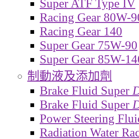
Super ATF Type IV
Racing Gear 80W-9
Racing Gear 140
Super Gear 75W-90
Super Gear 85W-14
制動液及添加劑
Brake Fluid Super
Brake Fluid Super
D
Power Steering Flui
Radiation Water Ra