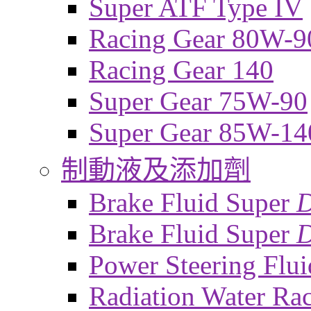
Super ATF Type IV
Racing Gear 80W-9
Racing Gear 140
Super Gear 75W-90
Super Gear 85W-14
制動液及添加劑
Brake Fluid Super
Brake Fluid Super
D
Power Steering Flui
Radiation Water Ra