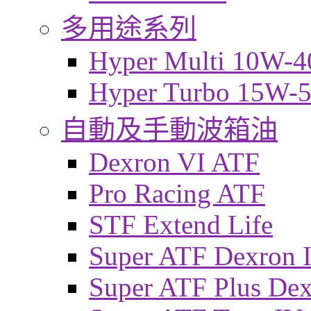
多用途系列
Hyper Multi 10W-4
Hyper Turbo 15W-
自動及手動波箱油
Dexron VI ATF
Pro Racing ATF
STF Extend Life
Super ATF Dexron I
Super ATF Plus De