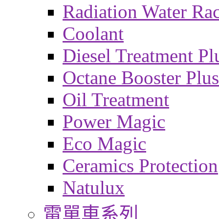
Radiation Water Ra
Coolant
Diesel Treatment Pl
Octane Booster Plus
Oil Treatment
Power Magic
Eco Magic
Ceramics Protection
Natulux
電單車系列