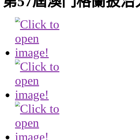
第57屆澳門格蘭披治