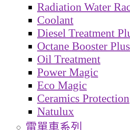
Radiation Water Ra
Coolant
Diesel Treatment Pl
Octane Booster Plus
Oil Treatment
Power Magic
Eco Magic
Ceramics Protection
Natulux
電單車系列