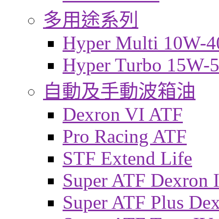
多用途系列
Hyper Multi 10W-4
Hyper Turbo 15W-
自動及手動波箱油
Dexron VI ATF
Pro Racing ATF
STF Extend Life
Super ATF Dexron I
Super ATF Plus De