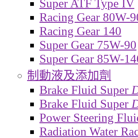
Super ATF Type IV
Racing Gear 80W-9
Racing Gear 140
Super Gear 75W-90
Super Gear 85W-14
制動液及添加劑
Brake Fluid Super
Brake Fluid Super
D
Power Steering Flui
Radiation Water Ra