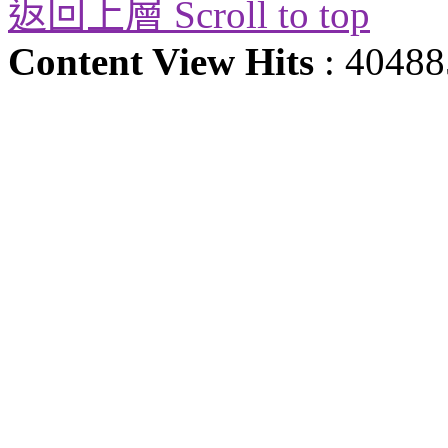
返回上層 Scroll to top
Content View Hits
: 40488