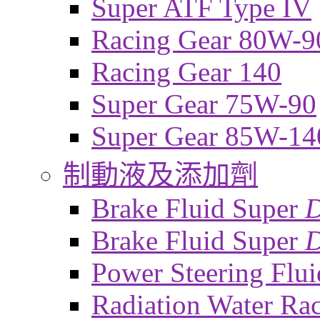
Super ATF Type IV
Racing Gear 80W-9
Racing Gear 140
Super Gear 75W-90
Super Gear 85W-14
制動液及添加劑
Brake Fluid Super
Brake Fluid Super
D
Power Steering Flui
Radiation Water Ra