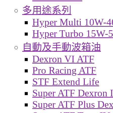
多用途系列
Hyper Multi 10W-4
Hyper Turbo 15W-
自動及手動波箱油
Dexron VI ATF
Pro Racing ATF
STF Extend Life
Super ATF Dexron I
Super ATF Plus De