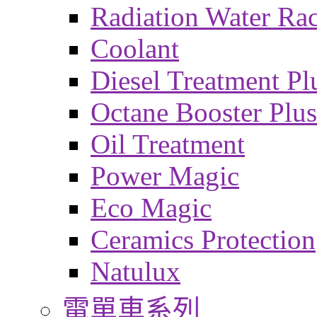
Radiation Water Ra
Coolant
Diesel Treatment Pl
Octane Booster Plus
Oil Treatment
Power Magic
Eco Magic
Ceramics Protection
Natulux
電單車系列