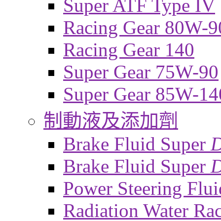
Super ATF Type IV
Racing Gear 80W-9
Racing Gear 140
Super Gear 75W-90
Super Gear 85W-14
制動液及添加劑
Brake Fluid Super
Brake Fluid Super
D
Power Steering Flui
Radiation Water Ra