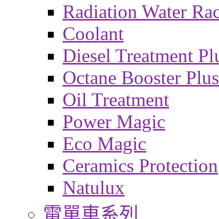
Radiation Water Ra
Coolant
Diesel Treatment Pl
Octane Booster Plus
Oil Treatment
Power Magic
Eco Magic
Ceramics Protection
Natulux
電單車系列