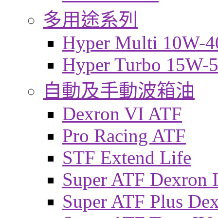
多用途系列
Hyper Multi 10W-4
Hyper Turbo 15W-
自動及手動波箱油
Dexron VI ATF
Pro Racing ATF
STF Extend Life
Super ATF Dexron I
Super ATF Plus De