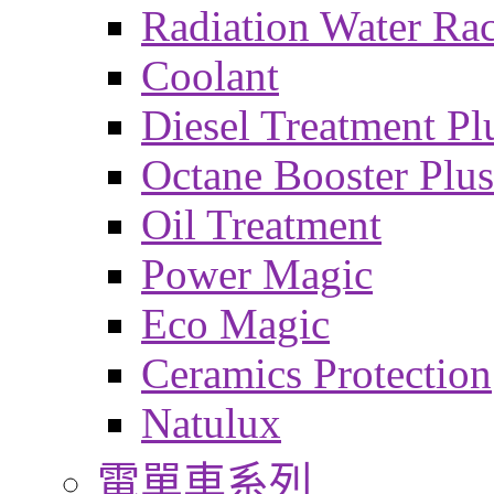
Radiation Water Ra
Coolant
Diesel Treatment Pl
Octane Booster Plus
Oil Treatment
Power Magic
Eco Magic
Ceramics Protection
Natulux
電單車系列