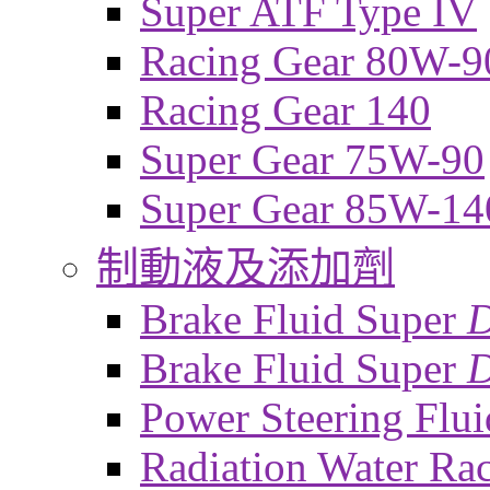
Super ATF Type IV
Racing Gear 80W-9
Racing Gear 140
Super Gear 75W-90
Super Gear 85W-14
制動液及添加劑
Brake Fluid Super
Brake Fluid Super
D
Power Steering Flui
Radiation Water Ra