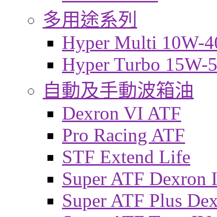
多用途系列
Hyper Multi 10W-4
Hyper Turbo 15W-
自動及手動波箱油
Dexron VI ATF
Pro Racing ATF
STF Extend Life
Super ATF Dexron I
Super ATF Plus De