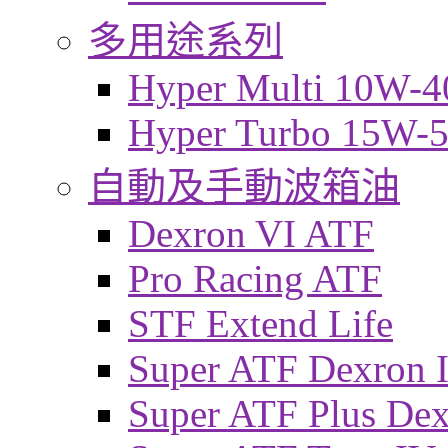
多用途系列
Hyper Multi 10W-4
Hyper Turbo 15W-
自動及手動波箱油
Dexron VI ATF
Pro Racing ATF
STF Extend Life
Super ATF Dexron I
Super ATF Plus De