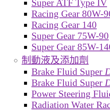
Super ATF Type IV
Racing Gear 80W-9
Racing Gear 140
Super Gear 75W-90
Super Gear 85W-14
制動液及添加劑
Brake Fluid Super
Brake Fluid Super
D
Power Steering Flui
Radiation Water Ra