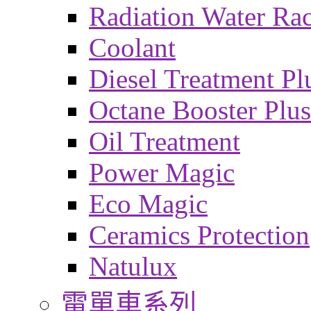
Radiation Water Ra
Coolant
Diesel Treatment Pl
Octane Booster Plus
Oil Treatment
Power Magic
Eco Magic
Ceramics Protection
Natulux
電單車系列