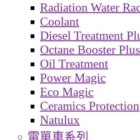
Radiation Water Ra
Coolant
Diesel Treatment Pl
Octane Booster Plus
Oil Treatment
Power Magic
Eco Magic
Ceramics Protection
Natulux
電單車系列