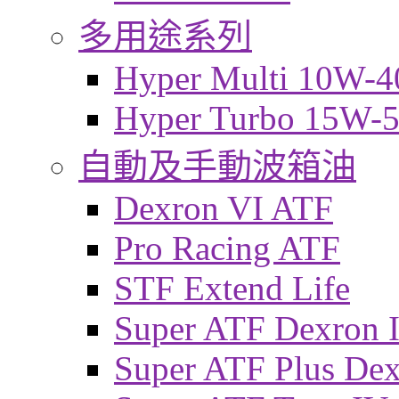
多用途系列
Hyper Multi 10W-4
Hyper Turbo 15W-
自動及手動波箱油
Dexron VI ATF
Pro Racing ATF
STF Extend Life
Super ATF Dexron I
Super ATF Plus De