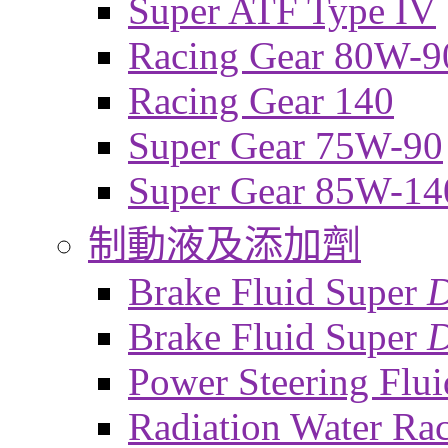
Super ATF Type IV
Racing Gear 80W-9
Racing Gear 140
Super Gear 75W-90
Super Gear 85W-14
制動液及添加劑
Brake Fluid Super
Brake Fluid Super
D
Power Steering Flui
Radiation Water Ra