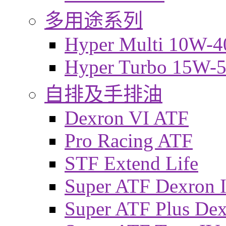
多用途系列
Hyper Multi 10W-4
Hyper Turbo 15W-
自排及手排油
Dexron VI ATF
Pro Racing ATF
STF Extend Life
Super ATF Dexron I
Super ATF Plus De